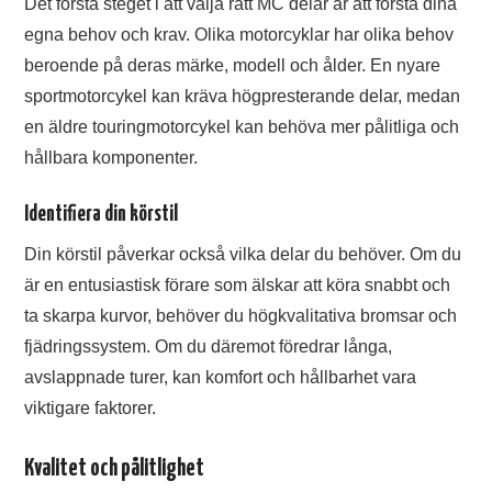
Det första steget i att välja rätt MC delar är att förstå dina
egna behov och krav. Olika motorcyklar har olika behov
beroende på deras märke, modell och ålder. En nyare
sportmotorcykel kan kräva högpresterande delar, medan
en äldre touringmotorcykel kan behöva mer pålitliga och
hållbara komponenter.
Identifiera din körstil
Din körstil påverkar också vilka delar du behöver. Om du
är en entusiastisk förare som älskar att köra snabbt och
ta skarpa kurvor, behöver du högkvalitativa bromsar och
fjädringssystem. Om du däremot föredrar långa,
avslappnade turer, kan komfort och hållbarhet vara
viktigare faktorer.
Kvalitet och pålitlighet