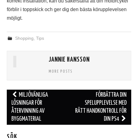
korrekt installation, kan du säkerställa att din motorcykel
förblir i toppskick och ger dig den bästa körupplevelsen
möjligt.
Shopping
,
Tips
JANNIE HANSSON
MORE POSTS
MILJÖVÄNLIGA
FÖRBÄTTRA DIN
LÖSNINGAR FÖR
SPELUPPLEVELSE MED
Inläggsnavigering
ÅTERVINNING AV
RÄTT HANDKONTROLL FÖR
BYGGMATERIAL
DIN PS4
SÖK