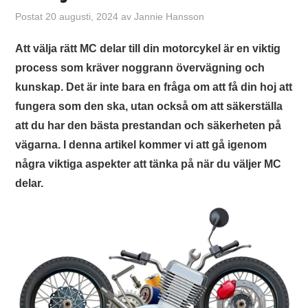
INTERNET
Postat
20 augusti, 2024
av
Jannie Hansson
TJÄNSTER OCH FUNKTIONER
Att välja rätt MC delar till din motorcykel är en viktig
process som kräver noggrann övervägning och
WEBBHOTELL
kunskap. Det är inte bara en fråga om att få din hoj att
fungera som den ska, utan också om att säkerställa
SPEL
att du har den bästa prestandan och säkerheten på
SHOPPING
vägarna. I denna artikel kommer vi att gå igenom
några viktiga aspekter att tänka på när du väljer MC
MODE
delar.
HÄLSA
TIPS