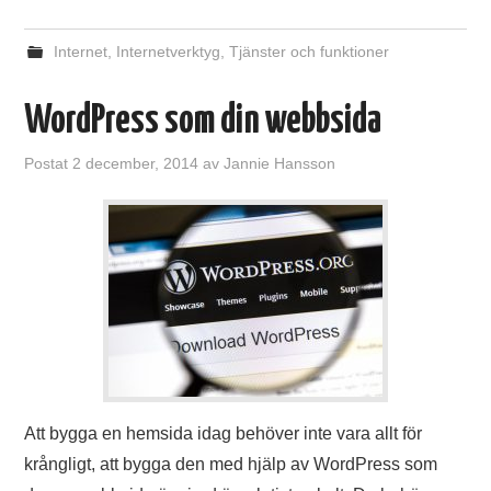
Internet
,
Internetverktyg
,
Tjänster och funktioner
WordPress som din webbsida
Postat
2 december, 2014
av
Jannie Hansson
Att bygga en hemsida idag behöver inte vara allt för
krångligt, att bygga den med hjälp av WordPress som