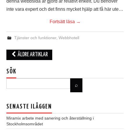
denna webbsida är gjord är relativt enkelt. Du behöver
inte vara expert och det finns mycket hjälp att få här ute…
Fortsätt läsa
→
Tjänster och funktioner
,
Webbhotell
ÄLDRE ARTIKLAR
Inläggsnavigering
SÖK
SENASTE ILÄGGEN
Miramix arbete med sanering och återställning i
Stockholmsområdet