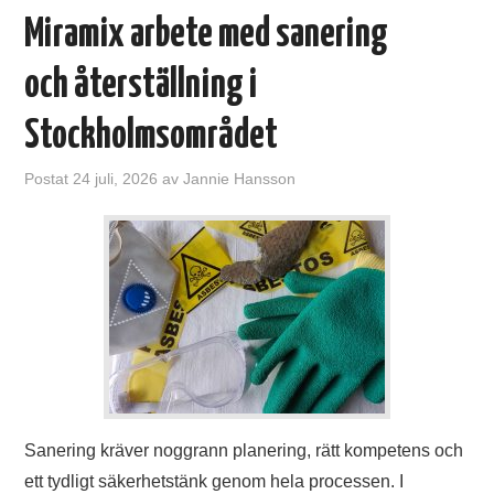
INTERNET
Miramix arbete med sanering
TJÄNSTER OCH FUNKTIONER
och återställning i
WEBBHOTELL
Stockholmsområdet
SPEL
Postat
24 juli, 2026
av
Jannie Hansson
SHOPPING
MODE
HÄLSA
TIPS
Sanering kräver noggrann planering, rätt kompetens och
ett tydligt säkerhetstänk genom hela processen. I