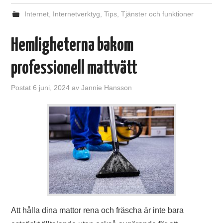
Internet
,
Internetverktyg
,
Tips
,
Tjänster och funktioner
Hemligheterna bakom
professionell mattvätt
Postat
6 juni, 2024
av
Jannie Hansson
Att hålla dina mattor rena och fräscha är inte bara