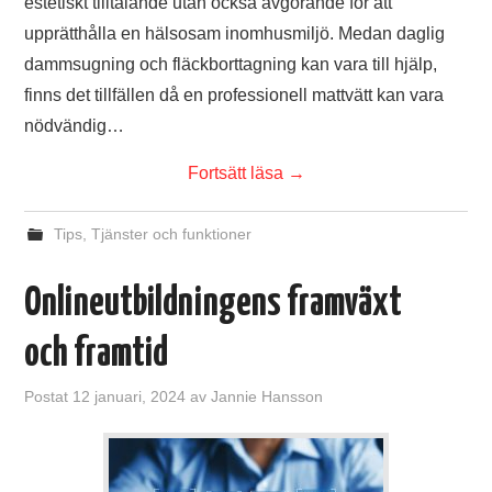
estetiskt tilltalande utan också avgörande för att
upprätthålla en hälsosam inomhusmiljö. Medan daglig
dammsugning och fläckborttagning kan vara till hjälp,
finns det tillfällen då en professionell mattvätt kan vara
nödvändig…
Fortsätt läsa
→
Tips
,
Tjänster och funktioner
Onlineutbildningens framväxt
och framtid
Postat
12 januari, 2024
av
Jannie Hansson