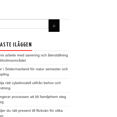
ASTE ILÄGGEN
ix arbete med sanering och återställning
ockholmsområdet
r i Södermanland för natur semester och
pling
älja rätt cykelmodell utifrån behov och
ndning
ngerar processen att bli familjehem steg
teg
jer du rätt present till flickvän för olika
len