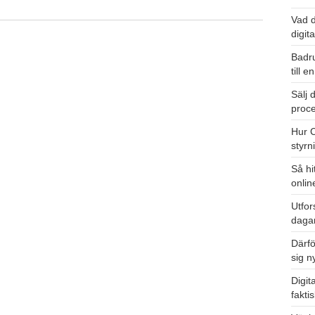
Vad d
digit
Badru
till 
Sälj 
proce
Hur 
styrn
Så hi
onlin
Utfor
daga
Därfö
sig n
Digit
fakti