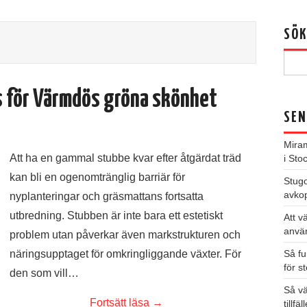
SÖK
s för Värmdös gröna skönhet
SEN
Miram
Att ha en gammal stubbe kvar efter åtgärdat träd
i St
kan bli en ogenomtränglig barriär för
Stugo
avkop
nyplanteringar och gräsmattans fortsatta
utbredning. Stubben är inte bara ett estetiskt
Att v
anvä
problem utan påverkar även markstrukturen och
näringsupptaget för omkringliggande växter. För
Så fu
för s
den som vill…
Så väl
Fortsätt läsa
→
tillfäl