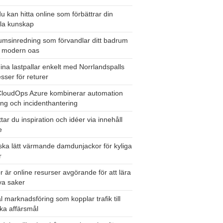
u kan hitta online som förbättrar din
ala kunskap
msinredning som förvandlar ditt badrum
en modern oas
dina lastpallar enkelt med Norrlandspalls
sser för returer
CloudOps Azure kombinerar automation
ing och incidenthantering
ttar du inspiration och idéer via innehåll
e
ska lätt värmande damdunjackor för kyliga
r
r är online resurser avgörande för att lära
ya saker
al marknadsföring som kopplar trafik till
ska affärsmål